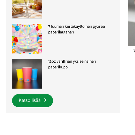
7 tuuman kertakäyttöinen pyöreä
paperilautanen
12oz värillinen yksiseinäinen
paperikuppi
Katso lisää