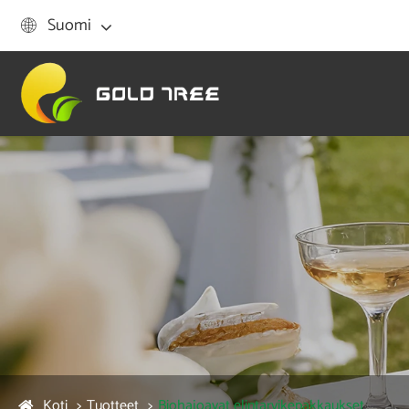
Suomi

Koti
Tuotteet
Biohajoavat elintarvikepakkaukset