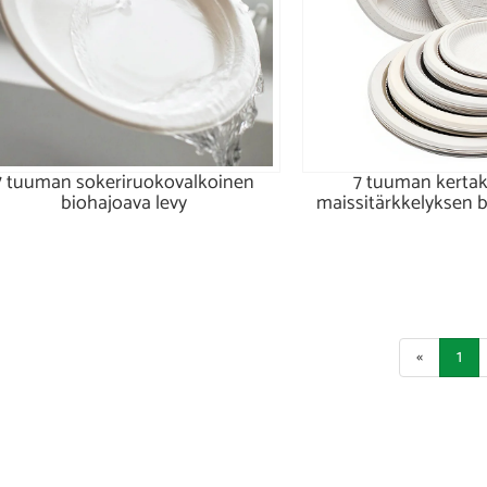
7 tuuman sokeriruokovalkoinen
7 tuuman kertak
biohajoava levy
maissitärkkelyksen b
«
1