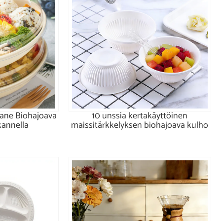
cane Biohajoava
10 unssia kertakäyttöinen
kannella
maissitärkkelyksen biohajoava kulho