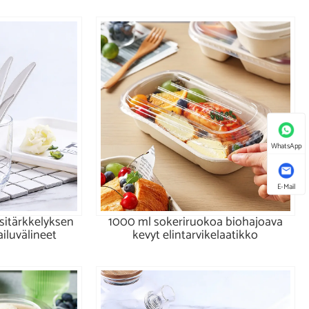
WhatsApp
E-Mail
sitärkkelyksen
1000 ml sokeriruokoa biohajoava
iluvälineet
kevyt elintarvikelaatikko