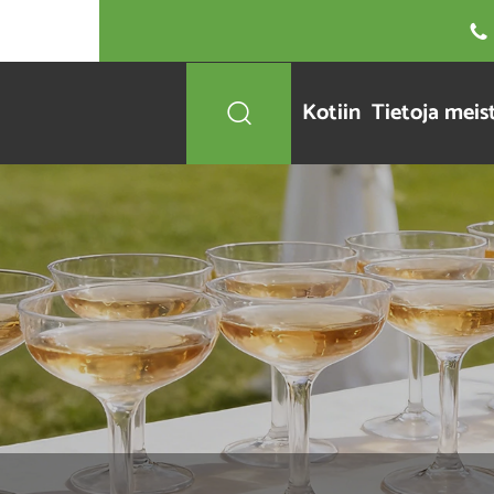

Kotiin
Tietoja meis
