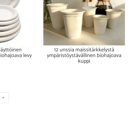
äyttöinen
12 unssia maissitärkkelystä
iohajoava levy
ympäristöystävällinen biohajoava
kuppi
»