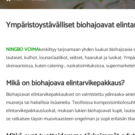
Ympäristöystävälliset biohajoavat elint
NINGBO VOIMA
keskittyy tarjoamaan yhden luukun biohajoavia el
lautaset, kulhot, lounaslaatikot, veitset, haarukat ja lusikat. Ympär
skenaarioissa, kuten catering-, ruokatoimituksissa, supermarketeis
Mikä on biohajoava elintarvikepakkaus?
Biohajoavat elintarvikepakkaukset on valmistettu ydinraaka-aineis
muoveja tai haitallisia lisäaineita. Teollisissa kompostointiolosuh
elintarvikepakkausluokat, mukaan lukien biohajoavat kupit, lautas
se ratkaisee täysin muovisaasteen ongelman ja sopii erilaisiin tilant