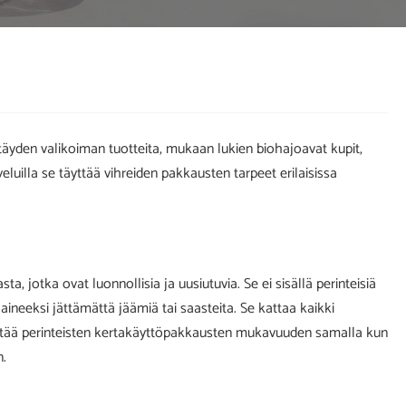
 täyden valikoiman tuotteita, mukaan lukien biohajoavat kupit,
lveluilla se täyttää vihreiden pakkausten tarpeet erilaisissa
jotka ovat luonnollisia ja uusiutuvia. Se ei sisällä perinteisiä
 aineeksi jättämättä jäämiä tai saasteita. Se kattaa kaikki
äilyttää perinteisten kertakäyttöpakkausten mukavuuden samalla kun
n.