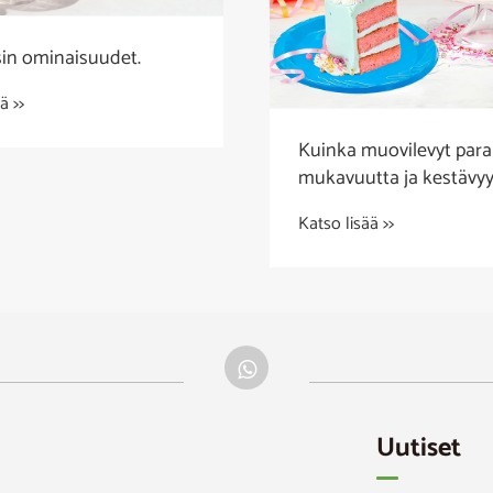
in ominaisuudet.
ä >>
Kuinka muovilevyt para
mukavuutta ja kestävyy
modernissa ruokailuss
Katso lisää >>
Uutiset