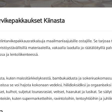
arvikepakkaukset Kiinasta
intarvikepakkausratkaisuja maailmanlaajuisille ostajille. Se tarjoaa
istöystävällisillä materiaaleilla, vakaalla laadulla ja räätälöityillä pa
sa ja lentoliikenteessä.
ta, kuten maissitärkkelyksestä, bambukuidusta ja sokeriruokomassasta, 
teissa se voi hajota kokonaan vedeksi, hiilidioksidiksi ja orgaaniseksi
et, kulhot, suljetut lounasrasiat, veitset, haarukat ja lusikat. Se s
eisiin, kuten supermarketteihin, ravintoloihin, lentoyhtiöihin ja juhlii