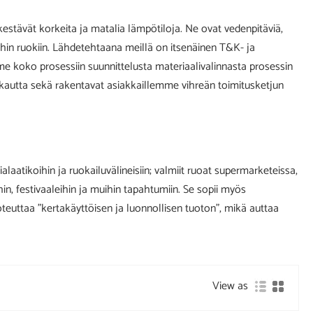
kestävät korkeita ja matalia lämpötiloja. Ne ovat vedenpitäviä,
tyihin ruokiin. Lähdetehtaana meillä on itsenäinen T&K- ja
me koko prosessiin suunnittelusta materiaalivalinnasta prosessin
kautta sekä rakentavat asiakkaillemme vihreän toimitusketjun
laatikoihin ja ruokailuvälineisiin; valmiit ruoat supermarketeissa,
ihin, festivaaleihin ja muihin tapahtumiin. Se sopii myös
toteuttaa "kertakäyttöisen ja luonnollisen tuoton", mikä auttaa
View as