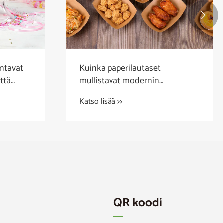

ntavat
Kuinka paperilautaset
ttä
mullistavat modernin
a
ruokailun?
Katso lisää >>
QR koodi