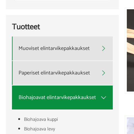
Tuotteet
Muoviset elintarvikepakkaukset

Paperiset elintarvikepakkaukset

Biohajoavat elintarvikepakkaukset

Biohajoava kuppi
Biohajoava levy