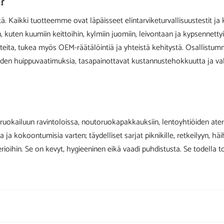
?
. Kaikki tuotteemme ovat läpäisseet elintarviketurvallisuustestit ja 
in, kuten kuumiin keittoihin, kylmiin juomiin, leivontaan ja kypsennet
teita, tukea myös OEM-räätälöintiä ja yhteistä kehitystä. Osallistum
iden huippuvaatimuksia, tasapainottavat kustannustehokkuutta ja va
ruokailuun ravintoloissa, noutoruokapakkauksiin, lentoyhtiöiden ateria
a ja kokoontumisia varten; täydelliset sarjat piknikille, retkeilyyn, hä
erioihin. Se on kevyt, hygieeninen eikä vaadi puhdistusta. Se todella 