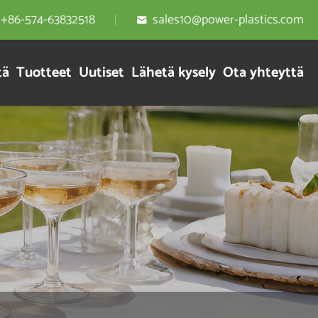
+86-574-63832518
sales10@power-plastics.com

tä
Tuotteet
Uutiset
Lähetä kysely
Ota yhteyttä