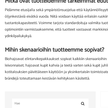
Mitkä ovat tuotteidemme tärkeimmät edut
Pidämme etusijalla sekä ympäristönsuojelua että käytännöllisyyttä
öljynkestäviä eivätkä vuoda. Niitä voidaan käyttää erilaisiin ruoki
tuotantokapasiteetti. Voimme tarjota standardoituja valmiita tuot
optimointiin varmistaaksemme, että tuotteet vastaavat markkino
ydinkilpailukykyä.
Mihin skenaarioihin tuotteemme sopivat?
Biohajoavat elintarvikepakkaukset sopivat kaikkiin skenaarioihin: 
leivonnaiset; hajoavat kupit kahvia ja teetä varten sekä kupit juhli
kotitalouksien päivittäiseen käyttöön ja yksinkertaisiin toimistoat
brändejä toteuttamaan kestävän kehityksen käsitettä.