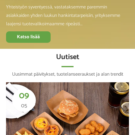
Yhteistyön syventyessä, vastataksemme paremmin
asiakkaiden yhden luukun hankintatarpeisiin, yrityksemme
laajensi tuotevalikoimaamme ripeästi...
Katso lisää
Uutiset
Uusimmat päivitykset, tuotelanseeraukset ja alan trendit
09
05