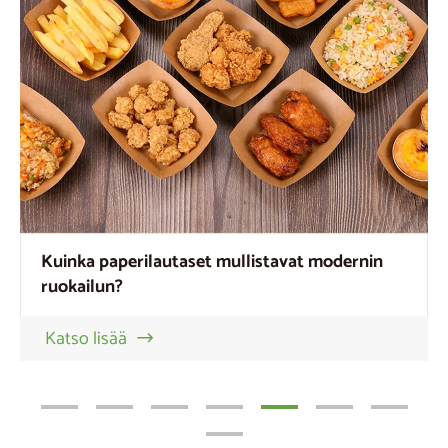
Kuinka paperilautaset mullistavat modernin
ruokailun?
Katso lisää
