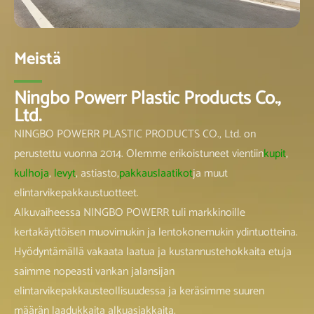
Meistä
Ningbo Powerr Plastic Products Co.,
Ltd.
NINGBO POWERR PLASTIC PRODUCTS CO., Ltd. on
perustettu vuonna 2014. Olemme erikoistuneet vientiin
kupit
,
kulhoja
,
levyt
, astiasto,
pakkauslaatikot
ja muut
elintarvikepakkaustuotteet.
Alkuvaiheessa NINGBO POWERR tuli markkinoille
kertakäyttöisen muovimukin ja lentokonemukin ydintuotteina.
Hyödyntämällä vakaata laatua ja kustannustehokkaita etuja
saimme nopeasti vankan jalansijan
elintarvikepakkausteollisuudessa ja keräsimme suuren
määrän laadukkaita alkuasiakkaita.