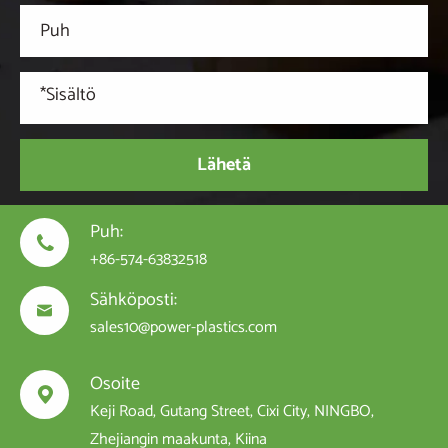
Lähetä
Puh:

+86-574-63832518
Sähköposti:

sales10@power-plastics.com
Osoite

Keji Road, Gutang Street, Cixi City, NINGBO,
Zhejiangin maakunta, Kiina