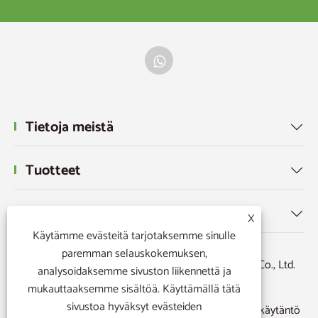
Tietoja meistä

Tuotteet

Uutiset

X
Käytämme evästeitä tarjotaksemme sinulle
paremman selauskokemuksen,
Copyright © 2026 Ningbo Powerr Plastic Products Co., Ltd.
analysoidaksemme sivuston liikennettä ja
Kaikki oikeudet pidätetään.
mukauttaaksemme sisältöä. Käyttämällä tätä
sivustoa hyväksyt evästeiden
Links
|
Sitemap
|
RSS
|
XML
|
Tietosuojakäytäntö