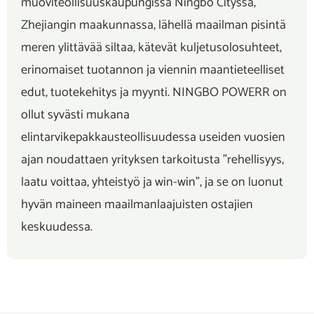
muoviteollisuuskaupungissa Ningbo Cityssä,
Zhejiangin maakunnassa, lähellä maailman pisintä
meren ylittävää siltaa, kätevät kuljetusolosuhteet,
erinomaiset tuotannon ja viennin maantieteelliset
edut, tuotekehitys ja myynti. NINGBO POWERR on
ollut syvästi mukana
elintarvikepakkausteollisuudessa useiden vuosien
ajan noudattaen yrityksen tarkoitusta "rehellisyys,
laatu voittaa, yhteistyö ja win-win", ja se on luonut
hyvän maineen maailmanlaajuisten ostajien
keskuudessa.