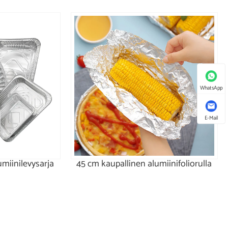
WhatsApp
E-Mail
miinilevysarja
45 cm kaupallinen alumiinifoliorulla