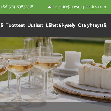
+86-574-63832518
sales10@power-plastics.com

tä
Tuotteet
Uutiset
Lähetä kysely
Ota yhteyttä