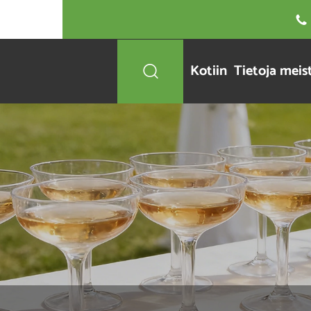

Kotiin
Tietoja meis
