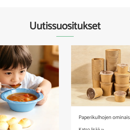
Uutissuositukset
Paperikulhojen ominais
Katso lisää >>