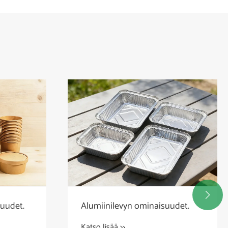

uudet.
Alumiinilevyn ominaisuudet.
Katso lisää >>