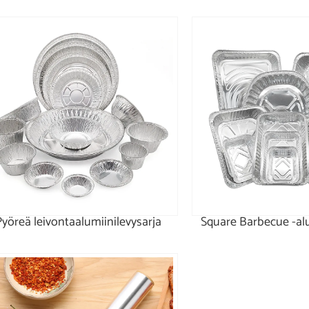
Pyöreä leivontaalumiinilevysarja
Square Barbecue -alu