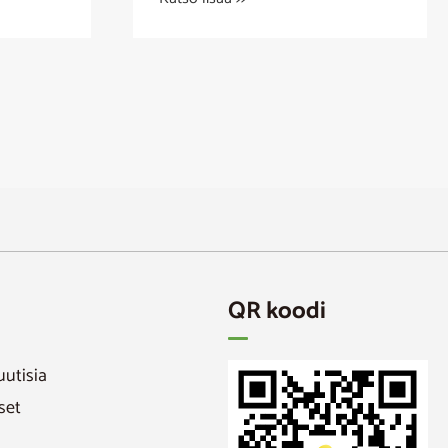
QR koodi
uutisia
set