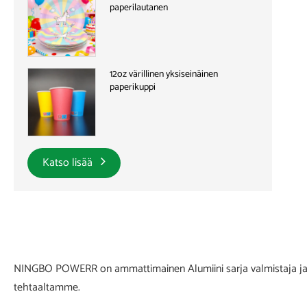
paperilautanen
12oz värillinen yksiseinäinen
paperikuppi
Katso lisää
NINGBO POWERR on ammattimainen Alumiini sarja valmistaja ja toi
tehtaaltamme.