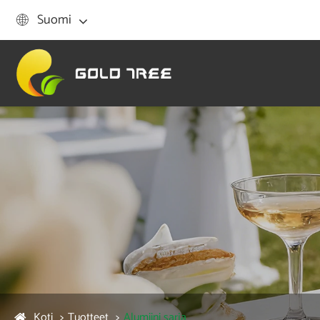
Suomi

Koti
Tuotteet
Alumiini sarja