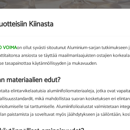
uotteisiin Kiinasta
O VOIMA
on ollut syvästi sitoutunut Aluminium-sarjan tutkimukseen ja
ttitaitonsa ansiosta se täyttää maailmanlaajuisten ostajien korkeala
n se tasapainottaa käytännöllisyyden ja mukavuuden.
n materiaalien edut?
ita elintarvikelaatuisia alumiinifoliomateriaaleja, jotka ovat vapait
vallisuusstandardit, mikä mahdollistaa suoran kosketuksen eri elintarvi
urioitumiselle tai tarttumiselle. Alumiinifolioalustat valmistetaan inte
n paistamista ja soveltuvat myös jäähdytykseen ja säilöntään, koska 