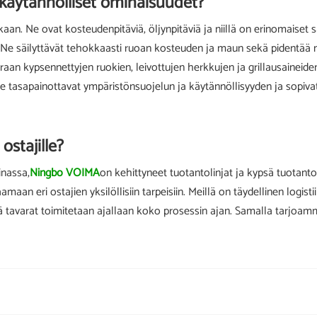
n käytännölliset ominaisuudet?
kaan. Ne ovat kosteudenpitäviä, öljynpitäviä ja niillä on erinomaiset
. Ne säilyttävät tehokkaasti ruoan kosteuden ja maun sekä pidentää ni
uoraan kypsennettyjen ruokien, leivottujen herkkujen ja grillausaineid
tasapainottavat ympäristönsuojelun ja käytännöllisyyden ja sopivat er
ostajille?
inassa,
Ningbo VOIMA
on kehittyneet tuotantolinjat ja kypsä tuotanto
aan eri ostajien yksilöllisiin tarpeisiin. Meillä on täydellinen logisti
ttä tavarat toimitetaan ajallaan koko prosessin ajan. Samalla tarjoa