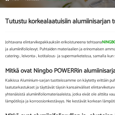
Tutustu korkealaatuisiin alumiinisarjan t
Johtavana elintarvikepakkauksiin erikoistuneena tehtaana
NINGB
ja alumiinifoliolevyt. Puhtaiden materiaalien ja erinomaisen amma
catering-, leivonta-, kotitalous- ja supermarketeissa, samalla ku
Mitkä ovat Ningbo POWERRin alumiinisarja
Kaikissa Aluminium-sarjan tuotteissamme on käytetty erittäin puhta
laatutarkastukset ja täyttävät täysin kansainväliset elintarviketur
yhtenäisistä alumiinifoliomateriaaleista, jotka eivät ole alttiita va
lämpötiloja ja korroosionkestävyys. Ne kestävät korkean lämpötila