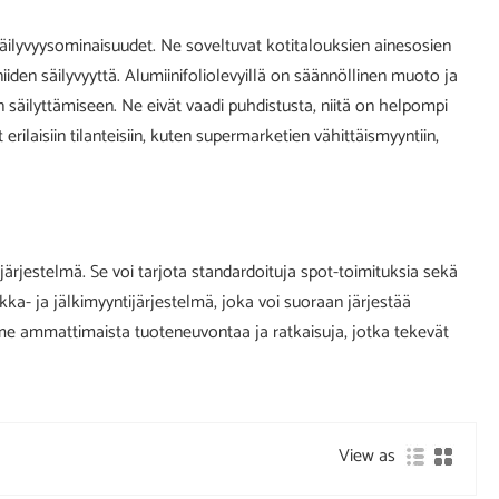
 säilyvyysominaisuudet. Ne soveltuvat kotitalouksien ainesosien
iden säilyvyyttä. Alumiinifoliolevyillä on säännöllinen muoto ja
en säilyttämiseen. Ne eivät vaadi puhdistusta, niitä on helpompi
ilaisiin tilanteisiin, kuten supermarketien vähittäismyyntiin,
järjestelmä. Se voi tarjota standardoituja spot-toimituksia sekä
ikka- ja jälkimyyntijärjestelmä, joka voi suoraan järjestää
mme ammattimaista tuoteneuvontaa ja ratkaisuja, jotka tekevät
View as