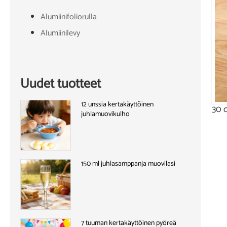
Alumiinifoliorulla
Alumiinilevy
Uudet tuotteet
12 unssia kertakäyttöinen
30 c
juhlamuovikulho
150 ml juhlasamppanja muovilasi
7 tuuman kertakäyttöinen pyöreä