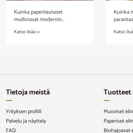
Kuinka paperilautaset
Kuinka m
mullistavat modernin
parantaa
ruokailun?
Katso lisää >>
Katso lisä
Tietoja meistä
Tuotteet
Yrityksen profiili
Muoviset eli
Palvelu ja näyttely
Paperiset el
FAQ
Biohajoavat 