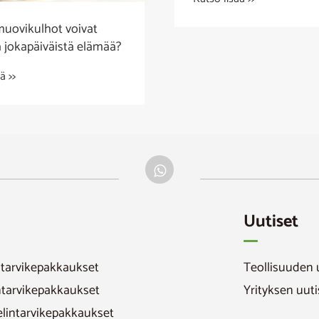
uovikulhot voivat
 jokapäiväistä elämää?
ä >>
Uutiset
ntarvikepakkaukset
Teollisuuden 
intarvikepakkaukset
Yrityksen uuti
elintarvikepakkaukset