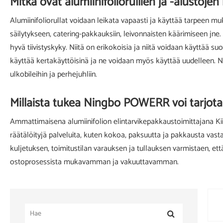
Mitkä ovat alumiinifoliorullien ja -alustoje
Alumiinifoliorullat voidaan leikata vapaasti ja käyttää tarpeen mu
säilytykseen, catering-pakkauksiin, leivonnaisten käärimiseen jne
hyvä tiivistyskyky. Niitä on erikokoisia ja niitä voidaan käyttää s
käyttää kertakäyttöisinä ja ne voidaan myös käyttää uudelleen. Ne 
ulkobileihin ja perhejuhliin.
Millaista tukea Ningbo POWERR voi tarjota 
Ammattimaisena alumiinifolion elintarvikepakkaustoimittajana Ki
räätälöityjä palveluita, kuten kokoa, paksuutta ja pakkausta vastaam
kuljetuksen, toimitustilan varauksen ja tullauksen varmistaen, e
ostoprosessista mukavamman ja vakuuttavamman.